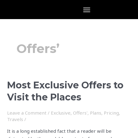
Skip
to
content
Offers’
Most
Most Exclusive Offers to
Exclusive
Visit the Places
Offers
to
Leave a Comment
/
Exclusive
,
Offers'
,
Plans
,
Pricing
,
Visit
Travels
/
the
Places
It is a long established fact that a reader will be