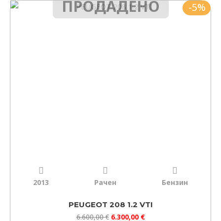
ПРОДАДЕНО
Original
Current
-5%
price
price
was:
is:
6.600,00 €.
6.300,00 €.
2013
Рачен
Бензин
PEUGEOT 208 1.2 VTI
6.600,00
€
6.300,00
€