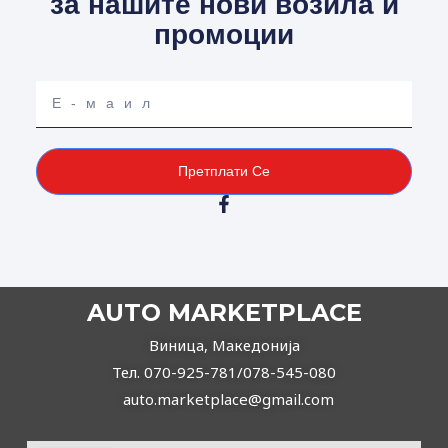
за нашите нови возила и
промоции
Your
email
Претплати Се
F
a
c
e
b
o
AUTO MARKETPLACE
o
k
Виница, Македонија
-
f
Тел. 070-925-781/078-545-080
auto.marketplace@gmail.com