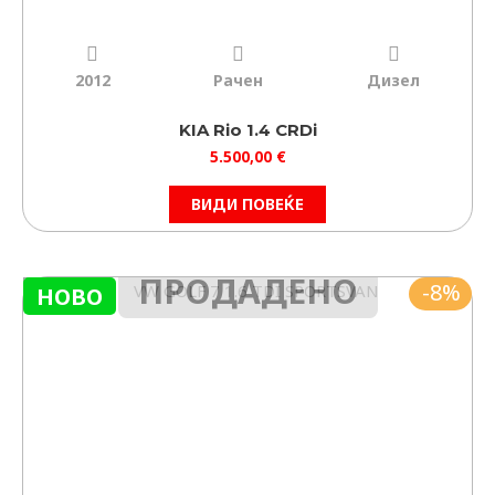
2012
Рачен
Дизел
KIA Rio 1.4 CRDi
5.500,00
€
ВИДИ ПОВЕЌЕ
ПРОДАДЕНО
Original
Current
-8%
НОВО
price
price
was:
is:
12.490,00 €.
11.500,00 €.