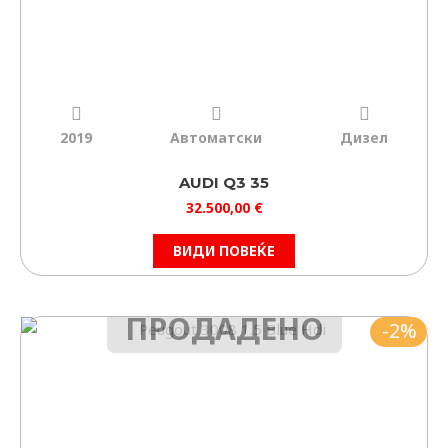
2019
Автоматски
Дизел
AUDI Q3 35
32.500,00
€
ВИДИ ПОВЕЌЕ
ПРОДАДЕНО
Original
Current
-2%
price
price
was:
is:
16.300,00 €.
15.990,00 €.