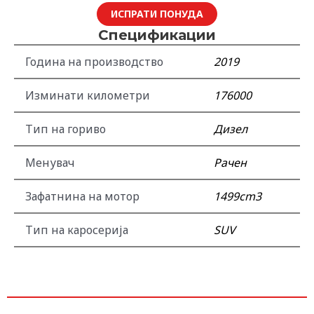
16.300,00 €.
15.990,00 €.
ИСПРАТИ ПОНУДА
Спецификации
Година на производство
2019
Изминати километри
176000
Тип на гориво
Дизел
Менувач
Рачен
Зафатнина на мотор
1499cm3
Тип на каросерија
SUV