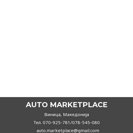
2016
Автоматски
Дизел
AUDI A6 2.0tdi S-line
20.900,00
€
19.780,00
€
ВИДИ ПОВЕЌЕ
AUTO MARKETPLACE
Виница, Македонија
Тел. 070-925-781/078-545-080
auto.marketplace@gmail.com