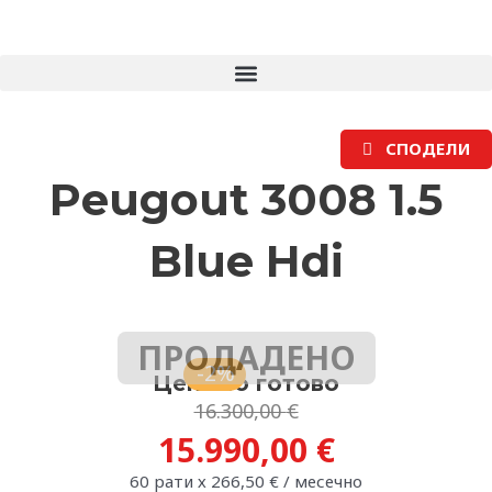
Skip
to
content
СПОДЕЛИ
Peugout 3008 1.5
Blue Hdi
ПРОДАДЕНО
-2%
Цена во готово
Original
Current
16.300,00
€
price
price
15.990,00
€
was:
is:
60 рати х
266,50
€
/ месечно