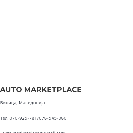
2016
Автоматски
Дизел
AUDI A6 2.0tdi S-line
20.900,00
€
19.780,00
€
ВИДИ ПОВЕЌЕ
AUTO MARKETPLACE
Виница, Македонија
Тел. 070-925-781/078-545-080
auto.marketplace@gmail.com