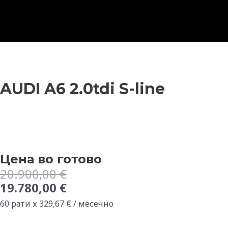
Skip
to
content
AUDI A6 2.0tdi S-line
Цена во готово
Original
Current
20.900,00
€
price
price
19.780,00
€
was:
is:
60 рати х
329,67
€
/ месечно
20.900,00 €.
19.780,00 €.