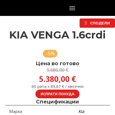
Skip
to
content
СПОДЕЛИ
KIA VENGA 1.6crdi
-5%
Цена во готово
Original
Current
5.680,00
€
price
price
5.380,00
€
was:
is:
60 рати х
89,67
€
/ месечно
5.680,00 €.
5.380,00 €.
ИСПРАТИ ПОНУДА
Спецификации
Марка
Kia