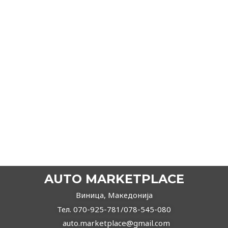
2014
Рачен
Дизел
Opel Insignia
7.890,00
€
6.980,00
€
ВИДИ ПОВЕЌЕ
AUTO MARKETPLACE
Виница, Македонија
Тел. 070-925-781/078-545-080
auto.marketplace@gmail.com