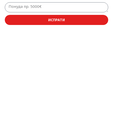
ИСПРАТИ
Original
Current
-2%
price
price
was:
is:
10.680,00 €.
10.480,00 €.