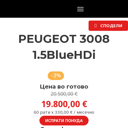
Skip
to
content
СПОДЕЛИ
PEUGEOT 3008
1.5BlueHDi
-3%
Цена во готово
Original
Current
20.500,00
€
price
price
19.800,00
€
was:
is:
60 рати х
330,00
€
/ месечно
20.500,00 €.
19.800,00 €.
ИСПРАТИ ПОНУДА