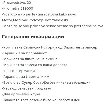
-Proizvodstvo: 2011
-kilometri: 219000
-Voziloto e vo perfektna sostojba kako novo
Motor,Menuvac,Podvozje bez zabeleski
-Moze da se vidi proba vo sekoe vreme so prethodna najava
Генерални информации
-Комплетна Сервисна Историја од Овластен сервисер
-Гаранција за Исправност
-Можност за плаќање на лизинг
-Можност за замена со ваша доплата
-Увоз од Германија
-Гаранција за Изминати км
-Возило во Супер Состојба без никакви забелешки
-Увоз од овластен продавач
-Два оргинални клуча
-Закажете тест возење било кој работен ден