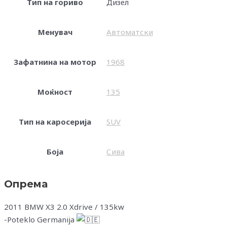
Тип на гориво
Дизел
Менувач
Автоматски
Зафатнина на мотор
1968
Моќност
135
Тип на каросерија
SUV
Боја
Сива
Опрема
2011 BMW X3 2.0 Xdrive / 135kw
-Poteklo Germanija