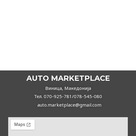
2016
Автоматски
Дизел
AUDI A6 2.0tdi S-line
20.900,00
€
19.780,00
€
ВИДИ ПОВЕЌЕ
AUTO MARKETPLACE
Виница, Македонија
Тел. 070-925-781/078-545-080
auto.marketplace@gmail.com