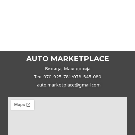
2016
Автоматски
Дизел
AUDI A6 2.0tdi S-line
20.900,00
€
19.780,00
€
ВИДИ ПОВЕЌЕ
AUTO MARKETPLACE
Виница, Македонија
Тел. 070-925-781/078-545-080
auto.marketplace@gmail.com