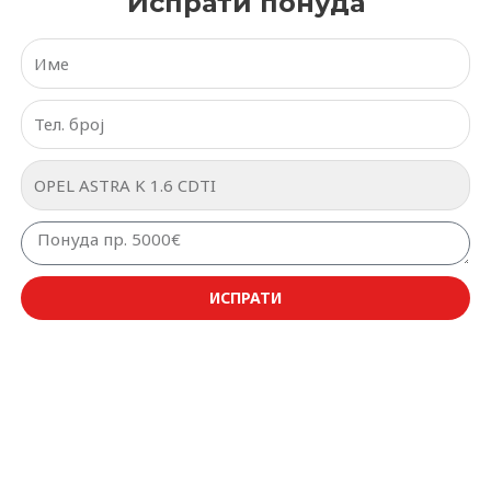
Испрати понуда
ИСПРАТИ
Original
Current
-2%
price
price
was:
is:
10.680,00 €.
10.480,00 €.