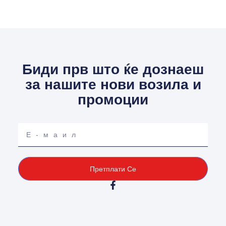
Биди прв што ќе дознаеш
за нашите нови возила и
промоции
Your
email
Претплати Се
F
a
c
e
b