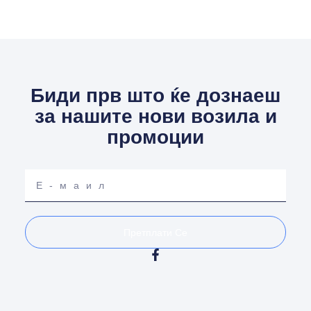
Биди прв што ќе дознаеш
за нашите нови возила и
промоции
Your
email
Претплати Се
F
a
c
e
b