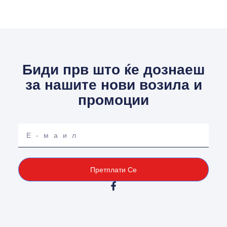
Биди прв што ќе дознаеш
за нашите нови возила и
промоции
Your
email
Претплати Се
F
a
c
e
b