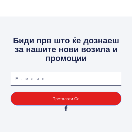
Биди прв што ќе дознаеш
за нашите нови возила и
промоции
Your
email
Претплати Се
F
a
c
e
b